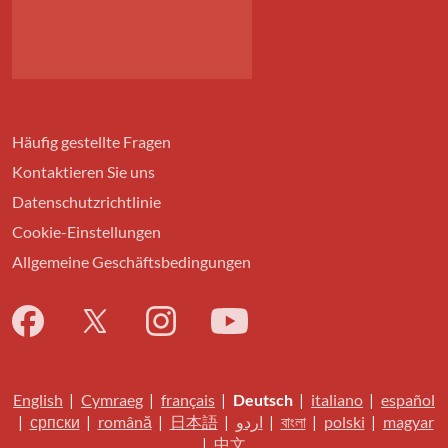
Häufig gestellte Fragen
Kontaktieren Sie uns
Datenschutzrichtlinie
Cookie-Einstellungen
Allgemeine Geschäftsbedingungen
English
|
Cymraeg
|
français
|
Deutsch
|
italiano
|
español
|
српски
|
română
|
日本語
|
اردو
|
বাংলা
|
polski
|
magyar
|
中文