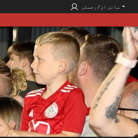
سائن ان / رجسٹر