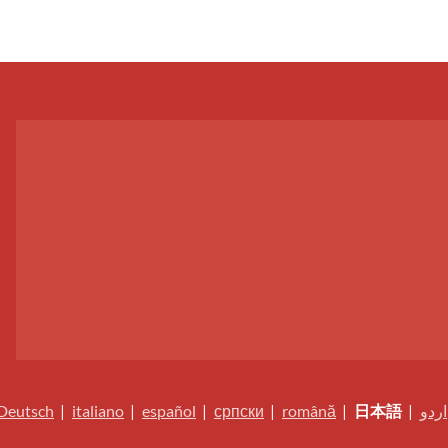
Deutsch
|
italiano
|
español
|
српски
|
română
|
日本語
|
اردو