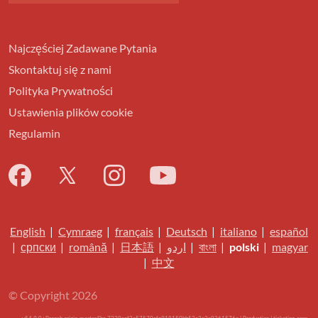
Najczęściej Zadawane Pytania
Skontaktuj się z nami
Polityka Prywatności
Ustawienia plików cookie
Regulamin
English
|
Cymraeg
|
français
|
Deutsch
|
italiano
|
español
|
српски
|
română
|
日本語
|
اردو
|
বাংলা
|
polski
|
magyar
|
中文
© Copyright 2026